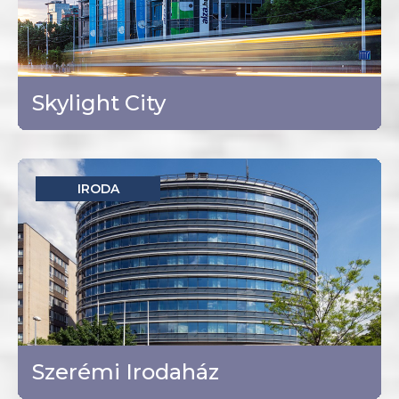
Budapest - XIII. kerület
TOVÁBB
Skylight City
IRODA
Budapest - XI. kerület
TOVÁBB
Szerémi Irodaház