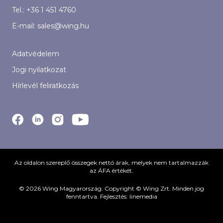
Tel.:
+36 1 451 4760
E-mail:
sales@wing.hu
Adatvédelem
Jogi nyilatkozat
Hírlevél feliratkozás
Az oldalon szereplő összegek nettó árak, melyek nem tartalmazzák
az ÁFA értékét.
© 2026 Wing Magyarország. Copyright © Wing Zrt. Minden jog
fenntartva. Fejlesztés:
linemedia