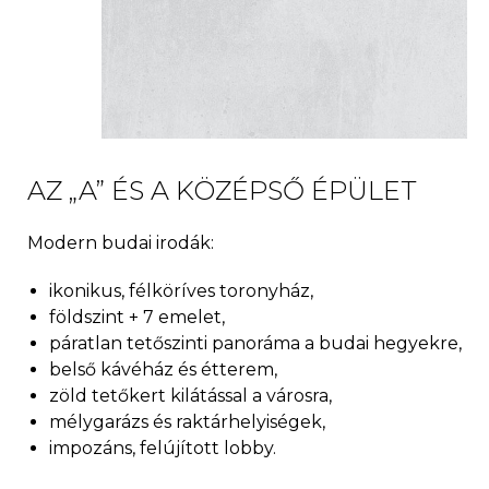
AZ „A” ÉS A KÖZÉPSŐ ÉPÜLET
Modern budai irodák:
ikonikus, félköríves toronyház,
földszint + 7 emelet,
páratlan tetőszinti panoráma a budai hegyekre,
belső kávéház és étterem,
zöld tetőkert kilátással a városra,
mélygarázs és raktárhelyiségek,
impozáns, felújított lobby.