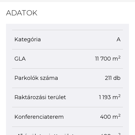
ADATOK
Kategória
A
2
GLA
11 700 m
Parkolók száma
211 db
2
Raktározási terület
1 193 m
2
Konferenciaterem
400 m
2