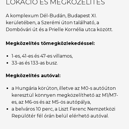
LOKÁCIÓ ÉS MEGKÖZELÍTÉS
A komplexum Dél-Budán, Budapest XI.
kerületében, a Szerémi úton található, a
Dombóvári út és a Prielle Kornélia utca között.
Megközelítés tömegközlekedéssel:
1-es, 41-es és 47-es villamos,
33-as és 133-as busz.
Megközelítés autóval:
a Hungária körúton, illetve az M0-s autóúton
keresztül könnyen megközelíthető az M1/M7-
es, az M6-os és az M5-ös autópálya,
a belváros 10 perc, a Liszt Ferenc Nemzetközi
Repülőtér fél órán belül elérhető autóval.