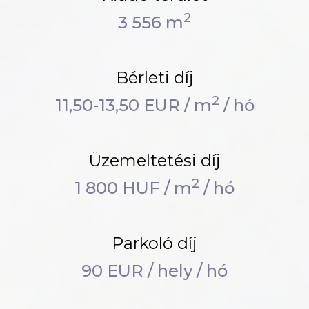
2
3 556 m
Bérleti díj
2
11,50-13,50 EUR / m
/ hó
Üzemeltetési díj
2
1 800 HUF / m
/ hó
Parkoló díj
90 EUR / hely / hó