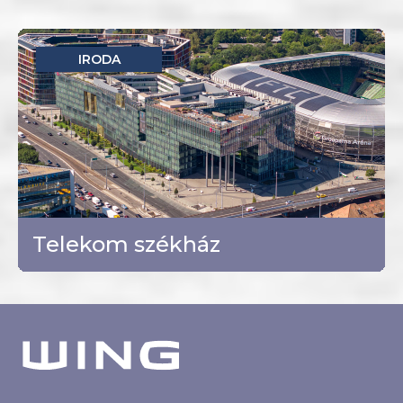
IRODA
Budapest - VIII. kerület
TOVÁBB
Telekom székház