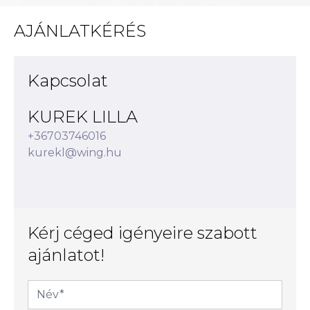
AJÁNLATKÉRÉS
Kapcsolat
KUREK LILLA
+36703746016
kurekl@wing.hu
Kérj céged igényeire szabott
ajánlatot!