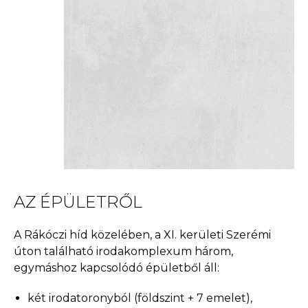
AZ ÉPÜLETRŐL
A Rákóczi híd közelében, a XI. kerületi Szerémi
úton található irodakomplexum három,
egymáshoz kapcsolódó épületből áll:
két irodatoronyból (földszint + 7 emelet),