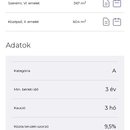
2
Szerémi, VI. emelet
367 m
2
Középső, II. emelet
604 m
Adatok
A
Kategória
3 év
Min. bérleti idő
3 hó
Kaució
9,5%
Közös területi szorzó