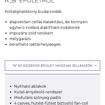
A „B” ÉPÜLETRŐL
Költséghatékony budai irodák:
alapvetően cellás kialakítású, de könnyen
egyterű irodává alakítható irodaterek
impozáns zöld tetőkert
mélygarázs
bérelhető raktárhelyiségek.
"A" ÉS KÖZÉPSŐ ÉPÜLET MŰSZAKI JELLEMZŐK
Nyitható ablakok
Külső árnyékoló rendszer
Moduláris szőnyeg padló
4 csöves, hűtést-fűtést biztosító fan-coil