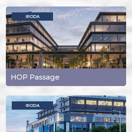
IRODA
Budapest - XIV. kerület
TOVÁBB
HOP Passage
IRODA