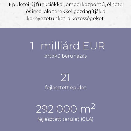
Épületei új funkciókkal, emberközpontú, élhető
és inspiráló terekkel gazdagítják a
környezetünket, a közösségeket.
1
milliárd EUR
értékű beruházás
25
fejlesztett épület
2
355
000 m
fejlesztett terület (GLA)