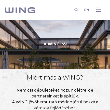
EN
KERESÉS
A WING-ről
Miért más a WING?
Nem csak épületeket hozunk létre, de
partnereinket is építjük.
A WING jövőbemutató módon járul hozzá a
városok fejlődéséhez.