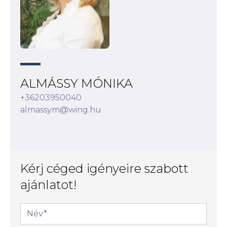
ALMÁSSY MÓNIKA
+36203950040
almassym@wing.hu
Kérj céged igényeire szabott
ajánlatot!