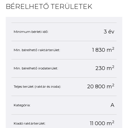
BÉRELHETŐ TERÜLETEK
3 év
Minimum bérleti idő:
2
1 830 m
Min. bérelhető raktárterület:
2
230 m
Min. bérelhető irodaterület:
2
20 800 m
Teljes terület (raktár és iroda):
A
Kategória:
2
11 000 m
Kiadó raktárterület: