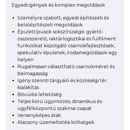
Egyedi igények és komplex megoldások
Személyre szabott, egyedi építészeti és
belsőépítészeti megoldások
Épülettípusok sokszínűsége: gyártó-
összeszerelő, raktárlogisztikai és fulfilment
funkciókat kiszolgáló csarnokfejlesztések,
spekulatív épületek, irodamegoldások egy
helyen
Rugalmasan választható csarnokméret és
belmagasság
Igény szerinti tárgyaló és közösségi tér
kialakítás
Bővülési lehetőség
Teljes körű ügyintézés, dinamikus és
ügyfélközpontú szakmai csapat
Versenyképes árak
Alacsony üzemeltetési költségek