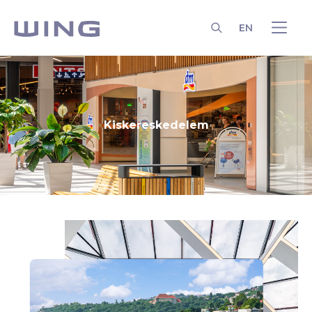
EN
KERESÉS
Kiskereskedelem