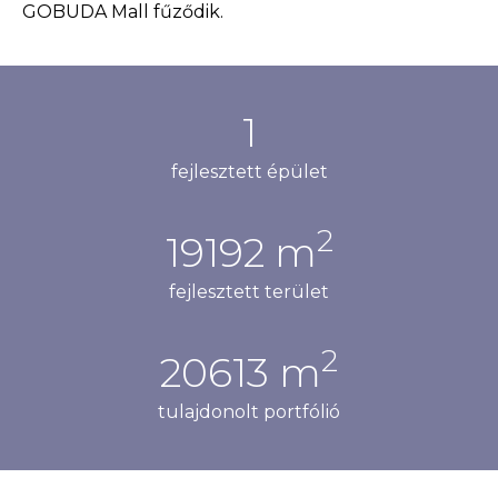
GOBUDA Mall fűződik.
1
fejlesztett épület
2
25672
m
fejlesztett terület
2
27573
m
tulajdonolt portfólió