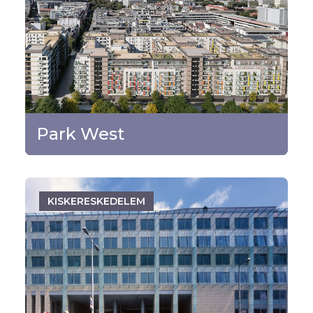
Budapest - XIII. kerület
TOVÁBB
Park West
KISKERESKEDELEM
Budapest - IX. kerület