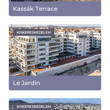
TOVÁBB
Kassák Terrace
KISKERESKEDELEM
Budapest - XIII. kerület
TOVÁBB
Le Jardin
KISKERESKEDELEM