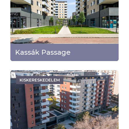
Budapest - XIII. kerület
TOVÁBB
Kassák Passage
KISKERESKEDELEM
Budapest - XIII. kerület