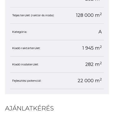
2
128 000 m
Teljes terület (raktár és iroda):
A
Kategória:
2
1 945 m
Kiadó raktárterület:
2
282 m
Kiadó irodaterület:
2
22 000 m
Fejlesztési potenciál:
AJÁNLATKÉRÉS