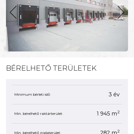
next
BÉRELHETŐ TERÜLETEK
3 év
Minimum bérleti idő:
2
1 945 m
Min. bérelhető raktárterület:
2
282 m
Min. bérelhető irodaterület: