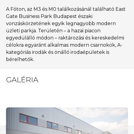
A Fóton, az M3 és M0 találkozásánál található East
Gate Business Park Budapest északi
vonzáskörzetének egyik legnagyobb modern
üzleti parkja. Területén – a hazai piacon
egyedülálló módon – raktározási és kereskedelmi
célokra egyaránt alkalmas modern csarnokok, A-
kategóriás irodák és önálló irodaépületek is
bérelhetők.
GALÉRIA