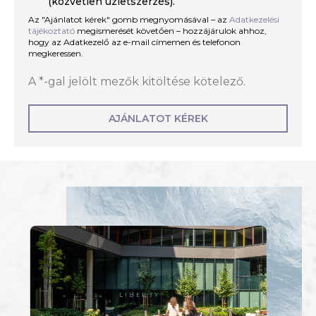
(közvetlen üzletszerzés).
Az "Ajánlatot kérek" gomb megnyomásával – az
Adatkezelési
tájékoztató
megismerését követően – hozzájárulok ahhoz,
hogy az Adatkezelő az e-mail címemen és telefonon
megkeressen.
A *-gal jelölt mezők kitöltése kötelező.
AJÁNLATOT KÉREK