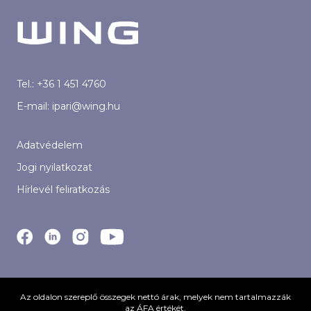
Tel.:
+36 1 451 4760
E-mail:
ipari@wing.hu
Adatvédelem
Jogi nyilatkozat
Hírlevél feliratkozás
Az oldalon szereplő összegek nettó árak, melyek nem tartalmazzák
az ÁFA értékét.