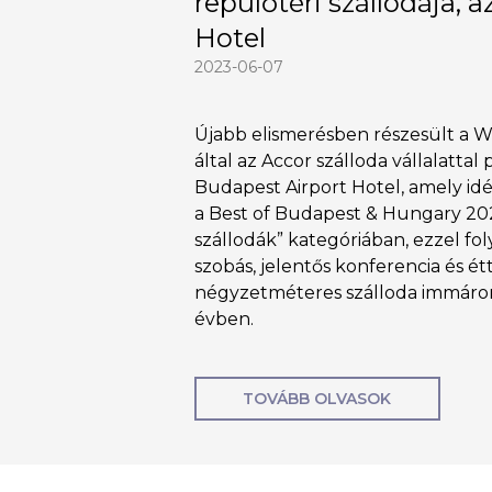
repülőtéri szállodája, a
Hotel
2023-06-07
Újabb elismerésben részesült a 
által az Accor szálloda vállalatta
Budapest Airport Hotel, amely idé
a Best of Budapest & Hungary 2022
szállodák” kategóriában, ezzel foly
szobás, jelentős konferencia és é
négyzetméteres szálloda immáron
évben.
TOVÁBB OLVASOK