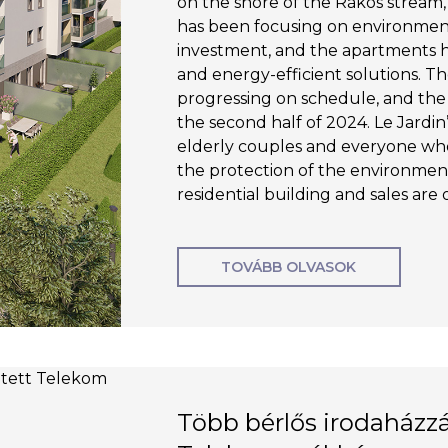
on the shore of the Rákos stream, 
has been focusing on environment
investment, and the apartments h
and energy-efficient solutions. The
progressing on schedule, and the 
the second half of 2024. Le Jardin’
elderly couples and everyone wh
the protection of the environment.
residential building and sales are
TOVÁBB OLVASOK
Több bérlős irodaházzá 