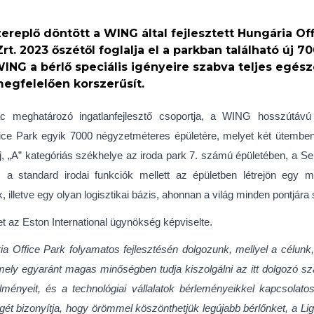
zereplő döntött a WING által fejlesztett Hungária Of
Zrt. 2023 őszétől foglalja el a parkban található új
ING a bérlő speciális igényeire szabva teljes egészé
egfelelően korszerűsít.
ac meghatározó ingatlanfejlesztő csoportja, a WING hosszútávú 
fice Park egyik 7000 négyzetméteres épületére, melyet két ütemb
j, „A” kategóriás székhelye az iroda park 7. számú épületében, a Se
a standard irodai funkciók mellett az épületben létrejön egy mér
k, illetve egy olyan logisztikai bázis, ahonnan a világ minden pontjár
 az Eston International ügynökség képviselte.
a Office Park folyamatos fejlesztésén dolgozunk, mellyel a célunk,
 amely egyaránt magas minőségben tudja kiszolgálni az itt dolgozó s
ényeit, és a technológiai vállalatok bérleményeikkel kapcsolatos
t bizonyítja, hogy örömmel köszönthetjük legújabb bérlőnket, a Light